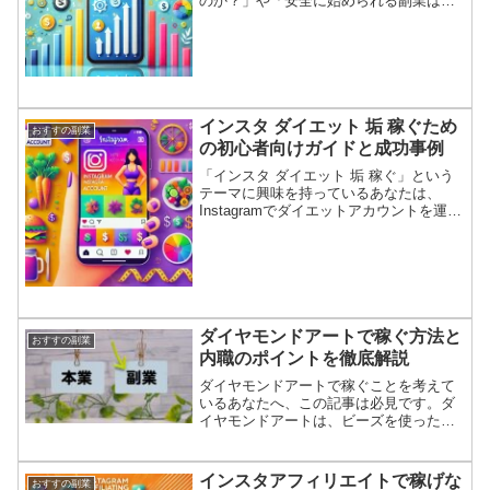
のか？」や「安全に始められる副業はあ
るのか？」といった疑問を抱えている方
も多いのではないでしょうか。 スマホで
稼ぐ方法は数多く存在し、テレビで紹介
されたスマホ副業や、口...
インスタ ダイエット 垢 稼ぐため
おすすの副業
の初心者向けガイドと成功事例
「インスタ ダイエット 垢 稼ぐ」という
テーマに興味を持っているあなたは、
Instagramでダイエットアカウントを運用
し、収益を得る方法を探しているかもし
れません。この記事では、インスタ ダイ
エット垢 稼ぐための基本的なステップか
ら、人気...
ダイヤモンドアートで稼ぐ方法と
おすすの副業
内職のポイントを徹底解説
ダイヤモンドアートで稼ぐことを考えて
いるあなたへ、この記事は必見です。ダ
イヤモンドアートは、ビーズを使った美
しいアート作品を作り上げる手芸の一種
であり、副業や内職として人気が高まっ
ています。特に、ダイヤモンドアートを
インスタアフィリエイトで稼げな
おすすの副業