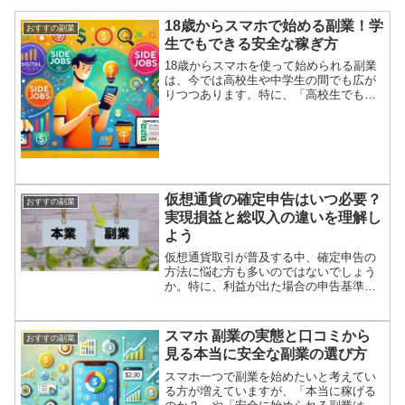
18歳からスマホで始める副業！学
おすすの副業
生でもできる安全な稼ぎ方
18歳からスマホを使って始められる副業
は、今では高校生や中学生の間でも広が
りつつあります。特に、「高校生でもで
きる副業 スマホ」を活用すれば、通学や
休憩時間などの空いた時間を使って、手
軽に収入を得ることができます。口座が
なくても「副業 高校...
仮想通貨の確定申告はいつ必要？
おすすの副業
実現損益と総収入の違いを理解し
よう
仮想通貨取引が普及する中、確定申告の
方法に悩む方も多いのではないでしょう
か。特に、利益が出た場合の申告基準に
ついては、実現損益と総収入の違いを理
解することが重要です。本記事では、仮
想通貨の確定申告が必要となるタイミン
スマホ 副業の実態と口コミから
おすすの副業
グと、実現損益および総収...
見る本当に安全な副業の選び方
スマホ一つで副業を始めたいと考えてい
る方が増えていますが、「本当に稼げる