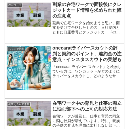
副業の在宅ワークで面接後にクレ
在宅ワーク
ジットカード情報を求められた際
の注意点
副業で在宅ワークを始めようと思い、面
接を受けて合格したものの、入社案内と
ともに口座番号とクレジットカードの用
意を求められた場合、不安になるのは当
然のことです。そこで、このような状況
に遭遇した際の注意点について解説しま
onecaratライバースカウトの評
スマホで副業
す。在宅ワークでクレジッ...
判と契約のポイント、違約金の注
意点・インスタスカウトの実態も
「onecarat ライバー スカウト」と検索し
ている方は、ワンカラットがどのように
ライバーをスカウトし、どのようなサポ
ートを提供しているのかに興味を持って
いることでしょう。ワンカラットは、
SNSやライブ配信を通じて才能あるライ
バーを発掘し...
在宅ワーク中の育児と仕事の両立
副業 Q＆A 知恵袋
に悩む部下への上司の対応方法
在宅ワークが普及し、仕事と育児の両立
に悩む社員が増えています。特に、親族
の子供の育児を理由に出社しない部下へ