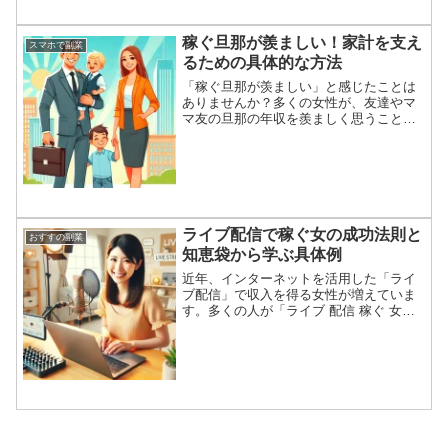
の対応に頭を悩ませる上司も少なくあり
ません。そこで、このような状況に直面
した際の上司としての適切な対応方法に
稼ぐ旦那が羨ましい！家計を支え
スマホで副業
ついて考えてみましょう。...
るための具体的な方法
「稼ぐ旦那が羡ましい」と感じたことは
ありませんか？多くの女性が、友達やマ
マ友の旦那の年収を羨ましく思うことが
あります。旦那の年収で勝ち組になって
いる家庭を見ると、羨ましい旦那の職業
やエリート旦那の魅力に惹かれてしまう
ものです。稼ぎのいい旦那...
ライブ配信で稼ぐ女の成功法則と
おすすの副業
知恵袋から学ぶ具体例
近年、インターネットを活用した「ライ
ブ配信」で収入を得る女性が増えていま
す。多くの人が「ライブ 配信 稼ぐ 女」
と検索し、その成功方法や秘訣を探求し
ています。本記事では、「ライブ配信 稼
ぐ 女 知恵袋」で寄せられる疑問や、「ラ
イブ配信 稼ぐ...