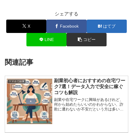
シェアする
X
Facebook
はてブ
LINE
コピー
関連記事
副業初心者におすすめの在宅ワー
スマホで副業
ク7選！データ入力で安全に稼ぐ
コツも解説
副業や在宅ワークに興味があるけれど、
何から始めたらいいのかわからない、詐
欺に遭わないか不安だという方は多いの
ではないでしょうか。この記事では、副
業初心者におすすめの在宅ワークを7つ厳
選してご紹介します。特に人気のデータ
入力については、安全に...