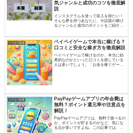
気ジャンルと成功のコツを徹底解
説
インスタグラムを使って収入を得たい！
そんな夢を持つあなたに、今話題の稼げ
るジャンルと成功のポイントをご紹介し
ます。美容からペットまで、あなたの得
意分野で稼ぐチャンスが待っているか
も？インスタグラムで稼ぐための6つの人
ペイペイゲームで本当に稼げる？
スマホで副業
気ジャンルインスタグラム...
口コミと安全な稼ぎ方を徹底解説
ペイペイゲームで稼げるのか、本当に効
果的なのかといった口コミを探している
人は多いでしょう。「お金を稼ぐゲーム
アプリ」と聞くと、簡単に収入が得られ
るように思えますが、その実態は複雑で
す。例えば、ペイペイゲームやアニマル
パーティーのような「稼げ...
PayPayゲームアプリの年会費は
スマホで副業
無料？ポイント還元率や注意点を
解説！
PayPayゲームアプリは、無料で遊べるの
か、ポイントが貯まるのかなど、気にな
る点が多いですよね。この記事では、
PayPayゲームアプリの年会費やポイント