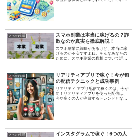
後から請求されるのだろうか？そんな疑
問を持つ方も多いのではないでしょう
か。今回は、PayPayでゲーム課金をした
際に保留にな...
スマホ副業は本当に稼げるの？詐
スマホで副業
欺なのか真実を徹底解説！
スマホ副業に興味があるけど、本当に稼
げるのか不安ですよね。そんなあなたの
ために、スマホ副業の真相について詳し
く解説します。スマホ副業とは何か？そ
の仕組みを理解しようスマホを使って収
入を得る副業の総称アプリやサイトを利
リアリティアプリで稼ぐ！今が旬
スマホで副業
用して作業を行う場所や時...
の配信テクニックと成功事例
リアリティ アプリ配信で稼ぐのは、今が
旬！リアリティアプリを使った配信は、
今や多くの人が注目するトレンドとなっ
ています。リアリティアプリを活用すれ
ば、自宅にいながら簡単にライブ配信を
行い、視聴者とのリアルタイムな交流を
楽しむことができます。...
インスタグラムで稼ぐ！6つの人
スマホで副業