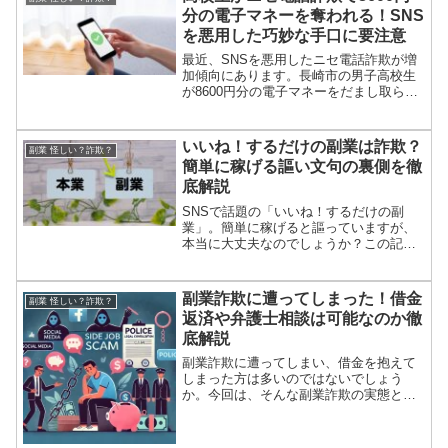
うな手口で、どう...
分の電子マネーを奪われる！SNS
を悪用した巧妙な手口に要注意
最近、SNSを悪用したニセ電話詐欺が増
加傾向にあります。長崎市の男子高校生
が8600円分の電子マネーをだまし取られ
る事件が発生しました。また、佐世保市
の30代男性会社員も、SNSで持ち掛けら
れた副業詐欺により約60万円を奪われて
いいね！するだけの副業は詐欺？
副業 怪しい？詐欺？
います。犯人...
簡単に稼げる謳い文句の裏側を徹
底解説
SNSで話題の「いいね！するだけの副
業」。簡単に稼げると謳っていますが、
本当に大丈夫なのでしょうか？この記事
では、その実態と危険性について詳しく
解説します。いいね！するだけの副業の
実態と危険性「いいね！するだけで1日1
副業詐欺に遭ってしまった！借金
副業 怪しい？詐欺？
万円稼げる」という魅力...
返済や弁護士相談は可能なのか徹
底解説
副業詐欺に遭ってしまい、借金を抱えて
しまった方は多いのではないでしょう
か。今回は、そんな副業詐欺の実態と、
借金返済や弁護士相談の可能性について
詳しく解説していきます。副業詐欺の手
口とは？甘い言葉に騙されないために