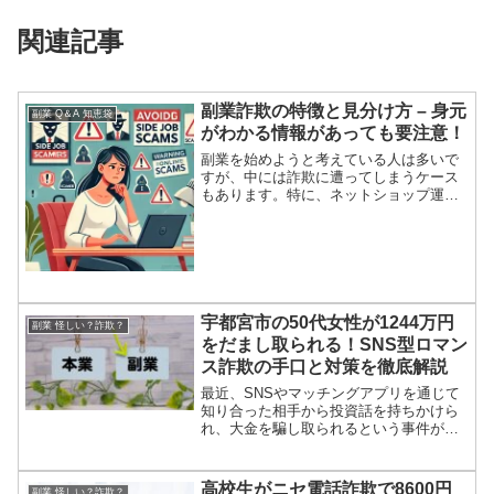
関連記事
副業詐欺の特徴と見分け方 – 身元
副業 Q＆A 知恵袋
がわかる情報があっても要注意！
副業を始めようと考えている人は多いで
すが、中には詐欺に遭ってしまうケース
もあります。特に、ネットショップ運営
の副業は人気が高く、詐欺の標的になり
やすいようです。そこで、副業詐欺の特
徴と見分け方について解説します。副業
詐欺の代表的な手口 高額...
宇都宮市の50代女性が1244万円
副業 怪しい？詐欺？
をだまし取られる！SNS型ロマン
ス詐欺の手口と対策を徹底解説
最近、SNSやマッチングアプリを通じて
知り合った相手から投資話を持ちかけら
れ、大金を騙し取られるという事件が多
発しています。宇都宮市でも50代の女性
会社役員が、1244万円もの大金をだまし
取られる被害に遭いました。一体どのよ
高校生がニセ電話詐欺で8600円
副業 怪しい？詐欺？