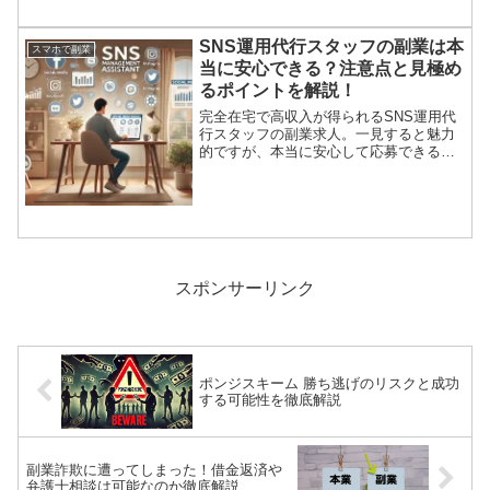
SNSで副業を紹介され、高...
SNS運用代行スタッフの副業は本
スマホで副業
当に安心できる？注意点と見極め
るポイントを解説！
完全在宅で高収入が得られるSNS運用代
行スタッフの副業求人。一見すると魅力
的ですが、本当に安心して応募できるの
でしょうか？この記事では、SNS運用代
行スタッフの副業の実態と注意点、そし
て信頼できる求人を見極めるポイントに
ついて詳しく解説しま...
スポンサーリンク
ポンジスキーム 勝ち逃げのリスクと成功
する可能性を徹底解説
副業詐欺に遭ってしまった！借金返済や
弁護士相談は可能なのか徹底解説