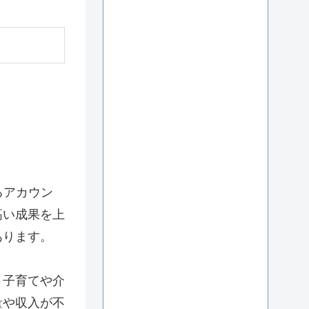
るアカウン
高い成果を上
あります。
。子育てや介
量や収入が不